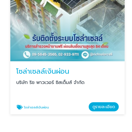
โซล่าเซลล์เงินผ่อน
บริษัท ริช พาวเวอร์ ซิสเต็มส์ จำกัด
ดูรายละเอียด
โซล่าเซลล์เงินผ่อน