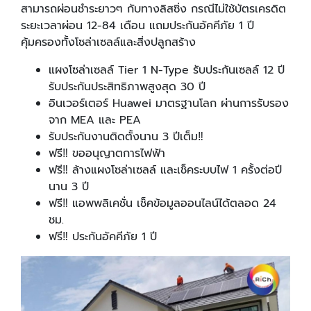
สามารถผ่อนชำระยาวๆ กับทางลิสซิ่ง กรณีไม่ใช้บัตรเครดิต
ระยะเวลาผ่อน 12-84 เดือน แถมประกันอัคคีภัย 1 ปี
คุ้มครองทั้งโซล่าเซลล์และสิ่งปลูกสร้าง
แผงโซล่าเซลล์ Tier 1 N-Type รับประกันเซลล์ 12 ปี
รับประกันประสิทธิภาพสูงสุด 30 ปี
อินเวอร์เตอร์ Huawei มาตรฐานโลก ผ่านการรับรอง
จาก MEA และ PEA
รับประกันงานติดตั้งนาน 3 ปีเต็ม‼️
ฟรี‼️ ขออนุญาตการไฟฟ้า
ฟรี‼️ ล้างแผงโซล่าเซลล์ และเช็คระบบไฟ 1 ครั้งต่อปี
นาน 3 ปี
ฟรี‼️ แอพพลิเคชั่น เช็คข้อมูลออนไลน์ได้ตลอด 24
ชม.
ฟรี‼️ ประกันอัคคีภัย 1 ปี